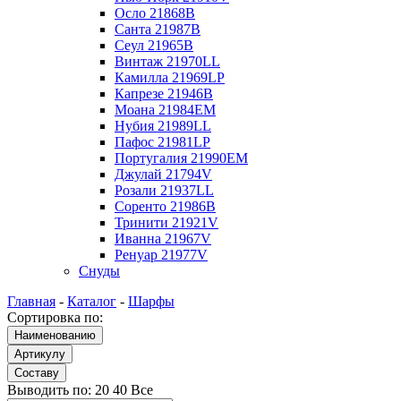
Осло 21868B
Санта 21987B
Сеул 21965B
Винтаж 21970LL
Камилла 21969LP
Капрезе 21946B
Моана 21984EM
Нубия 21989LL
Пафос 21981LP
Португалия 21990EM
Джулай 21794V
Розали 21937LL
Соренто 21986B
Тринити 21921V
Иванна 21967V
Ренуар 21977V
Снуды
Главная
-
Каталог
-
Шарфы
Сортировка по:
Выводить по:
20
40
Все