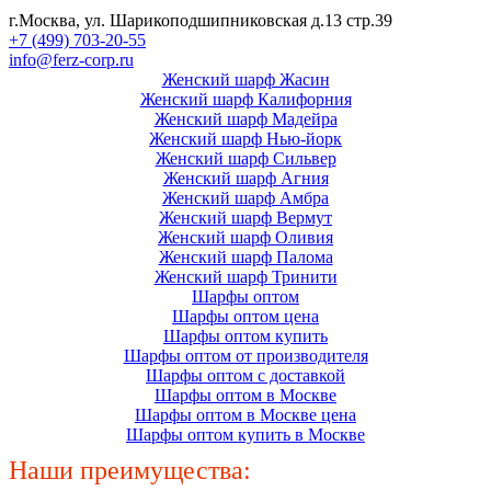
г.Москва, ул. Шарикоподшипниковская д.13 стр.39
+7 (499) 703-20-55
info@ferz-corp.ru
Женский шарф Жасин
Женский шарф Калифорния
Женский шарф Мадейра
Женский шарф Нью-йорк
Женский шарф Сильвер
Женский шарф Агния
Женский шарф Амбра
Женский шарф Вермут
Женский шарф Оливия
Женский шарф Палома
Женский шарф Тринити
Шарфы оптом
Шарфы оптом цена
Шарфы оптом купить
Шарфы оптом от производителя
Шарфы оптом с доставкой
Шарфы оптом в Москве
Шарфы оптом в Москве цена
Шарфы оптом купить в Москве
Наши преимущества: