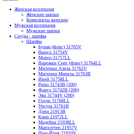
Женская коллекция
Женские шапки
Комплекты женские
Мужская коллекция
Мужские шапки
Снуды - шарфы
Шарфы
Буран (флис) 31765V
Вьюга 31754V
Мороз 31757LL
Варежки Снег (флис) 31764LL
Митенки Азиза 31762V
Митенки Мирель 31763B
Иней 31758LL
Рино 31743B (200)
Фарго 31742B (200)
Эва 31744V (200)
Голди 31768LL
Урсула 31761B
Дэни 21913B
Каир 21972LL
Мадейра 21938LL
Манхэттен 21957V
Нью-Йорк 21910V