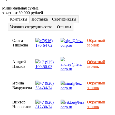
Минимальная сумма
заказа от 30 000 рублей
Контакты
Доставка
Сертификаты
Условия сотрудничества
Отзывы
Ольга
Обратный
+7(916)
olga@ferz-
Тишкова
звонок
176-64-62
corp.ru
Андрей
Обратный
+7 (925)
andrey@ferz-
Павлов
звонок
100-50-03
corp.ru
Ирина
Обратный
+7 (926)
irina@ferz-
Вахрушева
звонок
534-34-24
corp.ru
Виктор
Обратный
+7 (926)
viktor@ferz-
Новоселов
звонок
812-30-24
corp.ru