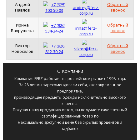
Андрей
Обратный
+7 (925)
andrey@ferz-
Павлов
звонок
100-50-03
corp.ru
Ирина
Обратный
+7 (926)
irina@ferz-
Вахрушева
звонок
534-34-24
corp.ru
Виктор
Обратный
+7 (926)
viktor@ferz-
Новоселов
звонок
812-30-24
corp.ru
О Компании
Компания
FERZ
работает на российском рынке с 1998 года.
За 28 лет мы зарекомендовали себя, как современное
предприятие,
производящее предметы одежды исключительно высокого
качества.
Покупая нашу продукцию оптом, вы получаете качественный
сертифицированный товар по
максимально доступной цене без скрытых процентов и
надбавок.