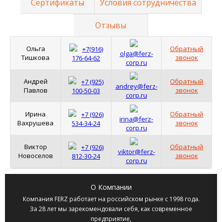
Сертификаты
Условия сотрудничества
Отзывы
Ольга
Обратный
+7(916)
olga@ferz-
Тишкова
звонок
176-64-62
corp.ru
Андрей
Обратный
+7 (925)
andrey@ferz-
Павлов
звонок
100-50-03
corp.ru
Ирина
Обратный
+7 (926)
irina@ferz-
Вахрушева
звонок
534-34-24
corp.ru
Виктор
Обратный
+7 (926)
viktor@ferz-
Новоселов
звонок
812-30-24
corp.ru
О Компании
Компания
FERZ
работает на российском рынке с 1998 года.
За 28 лет мы зарекомендовали себя, как современное
предприятие,