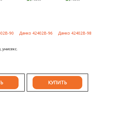
402B-90
Данко 42402B-96
Данко 42402B-98
 унисекс.
ТЬ
КУПИТЬ