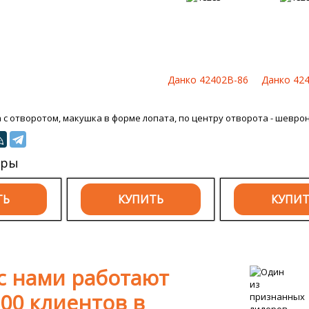
Данко 42402B-86
Данко 42
с отворотом, макушка в форме лопата, по центру отворота - шеврон,
ары
ТЬ
КУПИТЬ
КУПИ
с нами работают
00 клиентов в