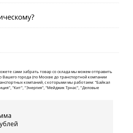
тическому?
можете сами забрать товар со склада мы можем отправить
о Вашего города (по Москве до транспортной компании
ранспортных компаний, с которыми мы работаем: "Байкал
иция", "Кит", "Энергия", "Мейджик Трнас", "Деловые
мма
рублей