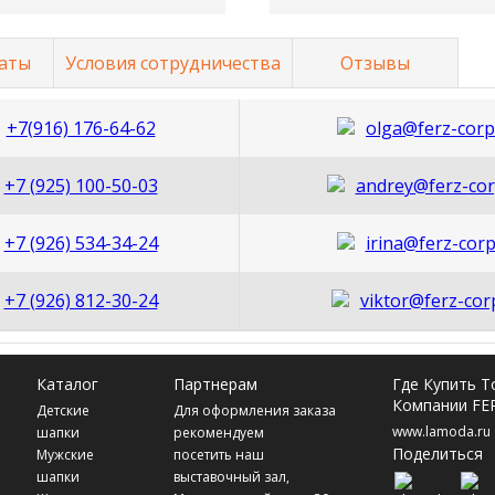
аты
Условия сотрудничества
Отзывы
+7(916) 176-64-62
olga@ferz-corp
+7 (925) 100-50-03
andrey@ferz-cor
+7 (926) 534-34-24
irina@ferz-corp
+7 (926) 812-30-24
viktor@ferz-cor
Каталог
Партнерам
Где Купить 
Компании FE
Детские
Для оформления заказа
www.lamoda.ru
шапки
рекомендуем
Поделиться
Мужские
посетить наш
шапки
выставочный зал,