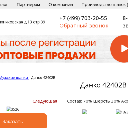
алог
Партнерам
О компании
Производство шапок (
+7 (499) 703-20-55
8
пниковская д.13 стр.39
Обратный звонок
з
Мужские шапки
-
Данко 42402B
Данко 42402B
Следующая
Состав: 70% Шерсть 30% Ак
Заказать