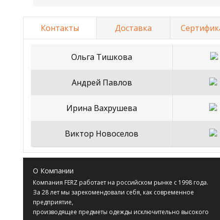
Контакты
Доставка
Сертифик
Ольга Тишкова
Андрей Павлов
Ирина Вахрушева
Виктор Новоселов
О Компании
Компания
FERZ
работает на российском рынке с 1998 года.
За 28 лет мы зарекомендовали себя, как современное
предприятие,
производящее предметы одежды исключительно высокого