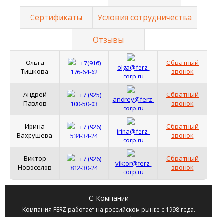
Сертификаты
Условия сотрудничества
Отзывы
Ольга
Обратный
+7(916)
olga@ferz-
Тишкова
звонок
176-64-62
corp.ru
Андрей
Обратный
+7 (925)
andrey@ferz-
Павлов
звонок
100-50-03
corp.ru
Ирина
Обратный
+7 (926)
irina@ferz-
Вахрушева
звонок
534-34-24
corp.ru
Виктор
Обратный
+7 (926)
viktor@ferz-
Новоселов
звонок
812-30-24
corp.ru
О Компании
Компания
FERZ
работает на российском рынке с 1998 года.