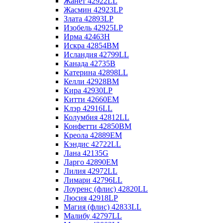
Жанет 42922LL
Жасмин 42923LP
Злата 42893LP
Изобель 42925LP
Ирма 42463H
Искра 42854BM
Исландия 42799LL
Канада 42735B
Катерина 42898LL
Келли 42928BM
Кира 42930LP
Китти 42660EM
Клэр 42916LL
Колумбия 42812LL
Конфетти 42850BM
Креола 42889EM
Кэндис 42722LL
Лана 42135G
Ларго 42890EM
Лилия 42972LL
Лимари 42796LL
Лоуренс (флис) 42820LL
Люсия 42918LP
Магия (флис) 42833LL
Малибу 42797LL