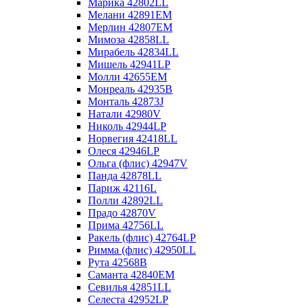
Марика 42802LL
Мелани 42891EM
Мерлин 42807EM
Мимоза 42858LL
Мирабель 42834LL
Мишель 42941LP
Молли 42655EM
Монреаль 42935B
Монталь 42873J
Натали 42980V
Николь 42944LP
Норвегия 42418LL
Олеся 42946LP
Ольга (флис) 42947V
Панда 42878LL
Париж 42116L
Полли 42892LL
Прадо 42870V
Прима 42756LL
Ракель (флис) 42764LP
Римма (флис) 42950LL
Рута 42568B
Саманта 42840EM
Севилья 42851LL
Селеста 42952LP