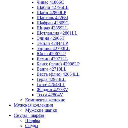
Чивас 41866C
Шабли 42795LL
Шайн 42860LP
Шанталь 42268J
Шафран 42809G
Шираз 42859LL
Шотландия 42861LL
Элина 42965T
Эмили 42844LP
Энрика 42790LL
Юкка 42967LP
Ясмин 42971LL
Блисс (флис) 42908LP
Ванга 42718LL
Веста (флис) 42654LL
Герда 42973LL
Готье 42648LL
Жардин 42733V
Тесса 42804V
Комплекты женские
Мужская коллекция
Мужские шапки
Снуды - шарфы
Шарфы
Снуды