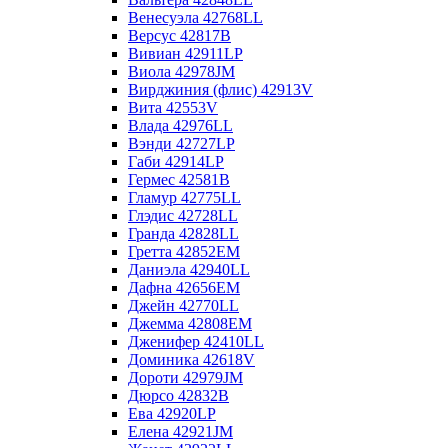
Венесуэла 42768LL
Версус 42817B
Вивиан 42911LP
Виола 42978JM
Вирджиния (флис) 42913V
Вита 42553V
Влада 42976LL
Вэнди 42727LP
Габи 42914LP
Гермес 42581B
Гламур 42775LL
Глэдис 42728LL
Гранда 42828LL
Гретта 42852EM
Даниэла 42940LL
Дафна 42656EM
Джейн 42770LL
Джемма 42808EM
Дженифер 42410LL
Доминика 42618V
Дороти 42979JM
Дюрсо 42832B
Ева 42920LP
Елена 42921JM