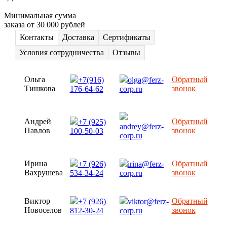
Минимальная сумма
заказа от 30 000 рублей
Контакты
Доставка
Сертификаты
Условия сотрудничества
Отзывы
Ольга
Обратный
+7(916)
olga@ferz-
Тишкова
звонок
176-64-62
corp.ru
Андрей
Обратный
+7 (925)
andrey@ferz-
Павлов
звонок
100-50-03
corp.ru
Ирина
Обратный
+7 (926)
irina@ferz-
Вахрушева
звонок
534-34-24
corp.ru
Виктор
Обратный
+7 (926)
viktor@ferz-
Новоселов
звонок
812-30-24
corp.ru