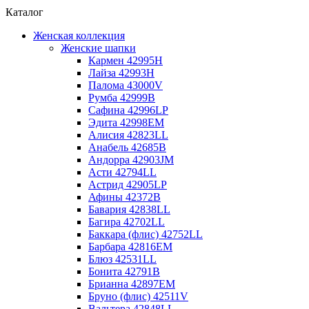
Каталог
Женская коллекция
Женские шапки
Кармен 42995H
Лайза 42993H
Палома 43000V
Румба 42999B
Сафина 42996LP
Эдита 42998EM
Алисия 42823LL
Анабель 42685B
Андорра 42903JM
Асти 42794LL
Астрид 42905LP
Афины 42372B
Бавария 42838LL
Багира 42702LL
Баккара (флис) 42752LL
Барбара 42816EM
Блюз 42531LL
Бонита 42791B
Брианна 42897EM
Бруно (флис) 42511V
Вальтера 42848LL