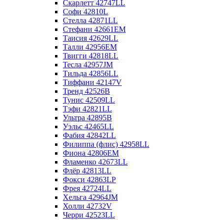
Скарлетт 42747LL
Софи 42810L
Стелла 42871LL
Стефани 42661EM
Таисия 42629LL
Талли 42956EM
Твигги 42818LL
Тесла 42957JM
Тильда 42856LL
Тиффани 42147V
Тренд 42526B
Тунис 42509LL
Тэфи 42821LL
Ультра 42895B
Уэльс 42465LL
Фабия 42842LL
Филиппа (флис) 42958LL
Фиона 42806EM
Фламенко 42673LL
Флёр 42813LL
Фокси 42863LP
Фрея 42724LL
Хельга 42964JM
Холли 42732V
Черри 42523LL