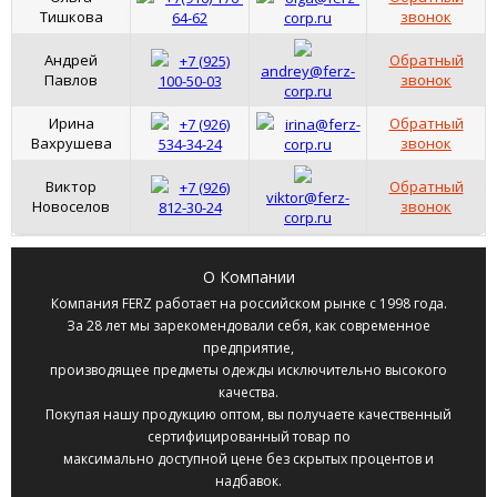
Тишкова
звонок
64-62
corp.ru
Андрей
Обратный
+7 (925)
andrey@ferz-
Павлов
звонок
100-50-03
corp.ru
Ирина
Обратный
+7 (926)
irina@ferz-
Вахрушева
звонок
534-34-24
corp.ru
Виктор
Обратный
+7 (926)
viktor@ferz-
Новоселов
звонок
812-30-24
corp.ru
О Компании
Компания
FERZ
работает на российском рынке с 1998 года.
За 28 лет мы зарекомендовали себя, как современное
предприятие,
производящее предметы одежды исключительно высокого
качества.
Покупая нашу продукцию оптом, вы получаете качественный
сертифицированный товар по
максимально доступной цене без скрытых процентов и
надбавок.