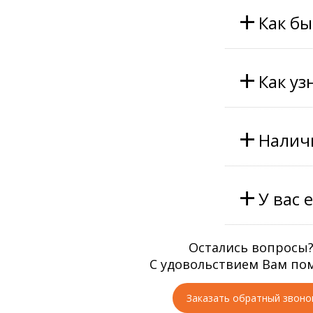
+
Как бы
+
Как уз
+
Наличи
+
У вас 
Остались вопросы
С удовольствием Вам по
Заказать обратный звоно