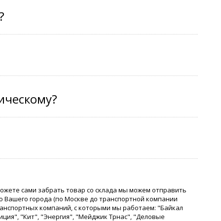
?
тическому?
можете сами забрать товар со склада мы можем отправить
о Вашего города (по Москве до транспортной компании
ранспортных компаний, с которыми мы работаем: "Байкал
иция", "Кит", "Энергия", "Мейджик Трнас", "Деловые