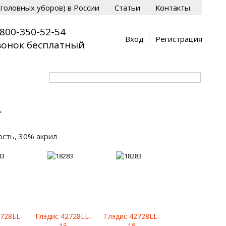
головных уборов) в России
Статьи
Контакты
-800-350-52-54
Вход
Регистрация
вонок бесплатный
L
рсть, 30% акрил
2728LL-
Глэдис 42728LL-
Глэдис 42728LL-
15
18