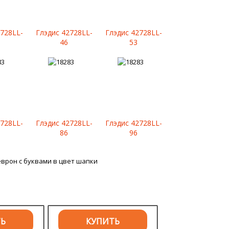
2728LL-
Глэдис 42728LL-
Глэдис 42728LL-
46
53
2728LL-
Глэдис 42728LL-
Глэдис 42728LL-
86
96
еврон с буквами в цвет шапки
ТЬ
КУПИТЬ