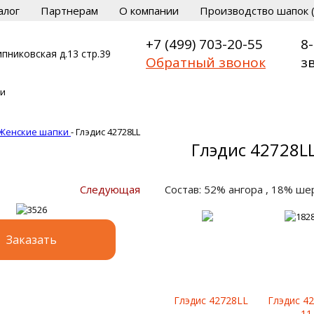
алог
Партнерам
О компании
Производство шапок (
+7 (499) 703-20-55
8
пниковская д.13 стр.39
Обратный звонок
з
Женские шапки
-
Глэдис 42728LL
Глэдис 42728L
Следующая
Состав: 52% ангора , 18% ше
Заказать
Глэдис 42728LL
Глэдис 4
11