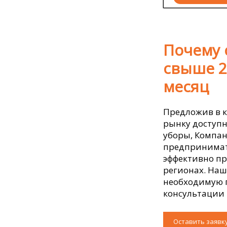
Почему 
свыше 2
месяц
Предложив в к
рынку доступн
уборы, Компан
предпринимат
эффективно пр
регионах. На
необходимую 
консультации 
Оставить заявк