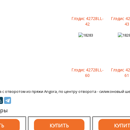
Глэдис 42728LL-
Глэдис 4
42
43
Глэдис 42728LL-
Глэдис 4
60
61
 с отворотом из пряжи Angora, по центру отворота - силиконовый ш
ары
ТЬ
КУПИТЬ
КУПИ