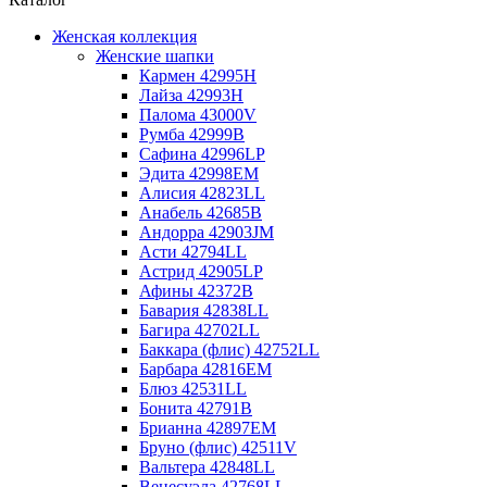
Женская коллекция
Женские шапки
Кармен 42995H
Лайза 42993H
Палома 43000V
Румба 42999B
Сафина 42996LP
Эдита 42998EM
Алисия 42823LL
Анабель 42685B
Андорра 42903JM
Асти 42794LL
Астрид 42905LP
Афины 42372B
Бавария 42838LL
Багира 42702LL
Баккара (флис) 42752LL
Барбара 42816EM
Блюз 42531LL
Бонита 42791B
Брианна 42897EM
Бруно (флис) 42511V
Вальтера 42848LL
Венесуэла 42768LL