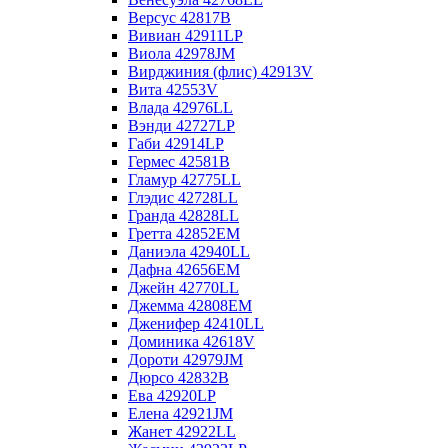
Версус 42817B
Вивиан 42911LP
Виола 42978JM
Вирджиния (флис) 42913V
Вита 42553V
Влада 42976LL
Вэнди 42727LP
Габи 42914LP
Гермес 42581B
Гламур 42775LL
Глэдис 42728LL
Гранда 42828LL
Гретта 42852EM
Даниэла 42940LL
Дафна 42656EM
Джейн 42770LL
Джемма 42808EM
Дженифер 42410LL
Доминика 42618V
Дороти 42979JM
Дюрсо 42832B
Ева 42920LP
Елена 42921JM
Жанет 42922LL