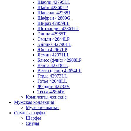
Шабли 42795LL
Шайн 42860LP
Шанталь 42268J
Шафран 42809G
Шираз 42859LL
Шотландия 42861LL
Элина 42965T
Эмили 42844LP
Энрика 42790LL
Юкка 42967LP
Ясмин 42971LL
Блисс (флис) 42908LP
Ванга 42718LL
Веста (флис) 42654LL
Герда 42973LL
Готье 42648LL
Жардин 42733V
Тесса 42804V
Комплекты женские
Мужская коллекция
Мужские шапки
Снуды - шарфы
Шарфы
Снуды