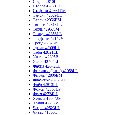
Софи 42810L
Стелла 42871LL
Стефани 42661EM
Таисия 42629LL
Талли 42956EM
Твигги 42818LL
Тесла 42957JM
Тильда 42856LL
Тиффани 42147V
Тренд 42526B
Тунис 42509LL
Тэфи 42821LL
Ультра 42895B
Уэльс 42465LL
Фабия 42842LL
Филиппа (флис) 42958LL
Фиона 42806EM
Фламенко 42673LL
Флёр 42813LL
Фокси 42863LP
Фрея 42724LL
Хельга 42964JM
Холли 42732V
Черри 42523LL
Чивас 41866C