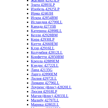
Жасмин 42923LP
Злата 42893LP
Изобель 42925LP
Ирма 42463H
Искра 42854BM
Исландия 42799LL
Канада 42735B
Катерина 42898LL
Келли 42928BM
Кира 42930LP
Китти 42660EM
Клэр 42916LL
Колумбия 42812LL
Конфетти 42850BM
Креола 42889EM
Кэндис 42722LL
Лана 42135G
Ларго 42890EM
Лилия 42972LL
Лимари 42796LL
Лоуренс (флис) 42820LL
Люсия 42918LP
Магия (флис) 42833LL
Малибу 42797LL
Марика 42802LL