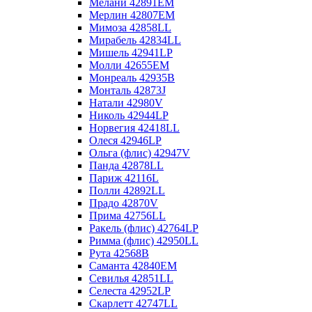
Мелани 42891EM
Мерлин 42807EM
Мимоза 42858LL
Мирабель 42834LL
Мишель 42941LP
Молли 42655EM
Монреаль 42935B
Монталь 42873J
Натали 42980V
Николь 42944LP
Норвегия 42418LL
Олеся 42946LP
Ольга (флис) 42947V
Панда 42878LL
Париж 42116L
Полли 42892LL
Прадо 42870V
Прима 42756LL
Ракель (флис) 42764LP
Римма (флис) 42950LL
Рута 42568B
Саманта 42840EM
Севилья 42851LL
Селеста 42952LP
Скарлетт 42747LL