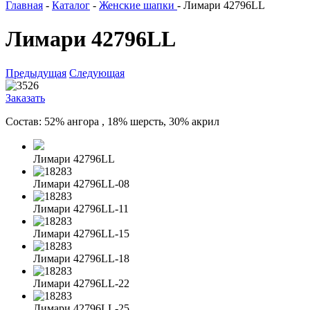
Главная
-
Каталог
-
Женские шапки
-
Лимари 42796LL
Лимари 42796LL
Предыдущая
Следующая
Заказать
Состав: 52% ангора , 18% шерсть, 30% акрил
Лимари 42796LL
Лимари 42796LL-08
Лимари 42796LL-11
Лимари 42796LL-15
Лимари 42796LL-18
Лимари 42796LL-22
Лимари 42796LL-25