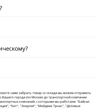
?
тическому?
можете сами забрать товар со склада мы можем отправить
о Вашего города (по Москве до транспортной компании
ранспортных компаний, с которыми мы работаем: "Байкал
иция", "Кит", "Энергия", "Мейджик Трнас", "Деловые