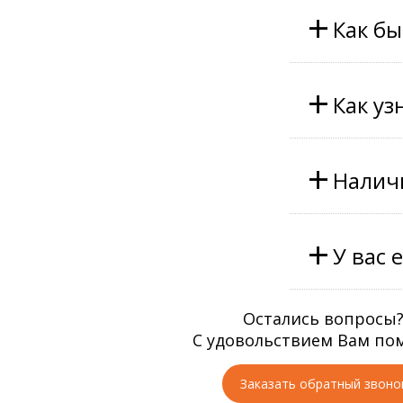
+
Как бы
+
Как уз
+
Наличи
+
У вас 
Остались вопросы
С удовольствием Вам по
Заказать обратный звоно