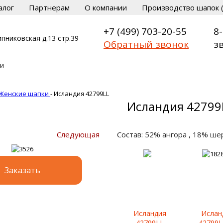
алог
Партнерам
О компании
Производство шапок (
+7 (499) 703-20-55
8
пниковская д.13 стр.39
Обратный звонок
з
Женские шапки
-
Исландия 42799LL
Исландия 42799
Следующая
Состав: 52% ангора , 18% ше
Заказать
Исландия
Ислан
42799LL
42799L