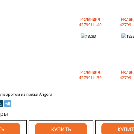
Исландия
Ислан
42799LL-40
42799L
Исландия
Ислан
42799LL-59
42799L
отворотом из пряжи Angora
ары
ТЬ
КУПИТЬ
КУПИ