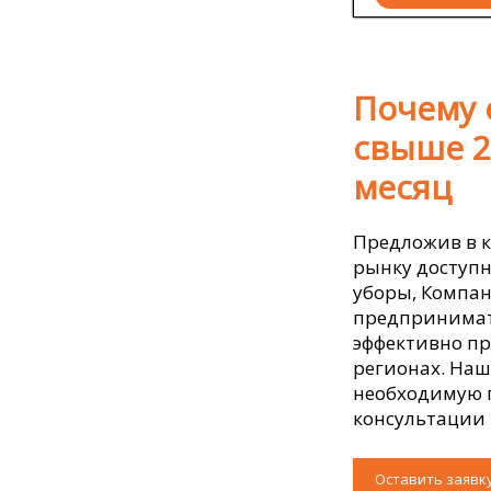
Почему 
свыше 2
месяц
Предложив в к
рынку доступн
уборы, Компан
предпринимат
эффективно пр
регионах. На
необходимую 
консультации 
Оставить заявк