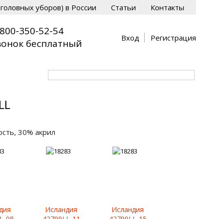
головных уборов) в России
Статьи
Контакты
-800-350-52-54
Вход
Регистрация
вонок бесплатный
LL
рсть, 30% акрил
дия
Исландия
Исландия
L-08
42799LL-11
42799LL-15